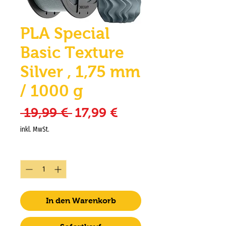
PLA Special
Basic Texture
Silver , 1,75 mm
/ 1000 g
Standardpreis
Sale-Preis
 19,99 € 
17,99 €
inkl. MwSt.
Anzahl
*
In den Warenkorb