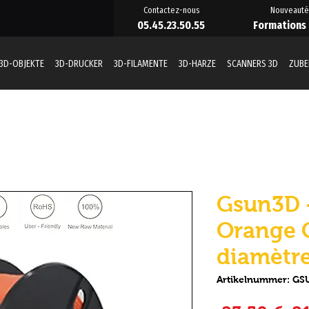
Contactez-nous
Nouveauté
05.45.23.50.55
Formations
3D-OBJEKTE
3D-DRUCKER
3D-FILAMENTE
3D-HARZE
SCANNERS 3D
ZUB
Gsun3D -
Orange C
diamètr
Artikelnummer: G