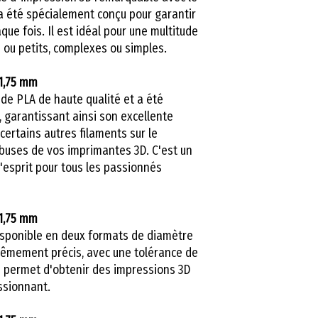
Vitesse d'impres
a été spécialement conçu pour garantir
Température de la
ue fois. Il est idéal pour une multitude
NO : 1 KG
s ou petits, complexes ou simples.
GW : 1,3 KG
1,75 mm
Taille d'emballa
r de PLA de haute qualité et a été
Longueur : 1,75 
 garantissant ainsi son excellente
kg) = 115 m
ertains autres filaments sur le
Résistance à la t
 buses de vos imprimantes 3D. C'est un
Débit de fonte : 
d'esprit pour tous les passionnés
1,75 mm
isponible en deux formats de diamètre
xtrêmement précis, avec une tolérance de
 permet d'obtenir des impressions 3D
ssionnant.