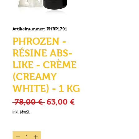
Artikelnummer: PHRP1791
PHROZEN -
RÉSINE ABS-
LIKE - CRÈME
(CREAMY
WHITE) - 1 KG
Standardpreis
Sale-Preis
 78,00 € 
63,00 €
inkl. MwSt.
Anzahl
*