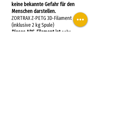
keine bekannte Gefahr für den
Menschen darstellen.
ZORTRAX Z-PETG 3D-Filament
(inklusive 2 kg Spule)
Dieses ABS-Filament ist
sehr
beständig gegen Salze, Säuren
und konzentrierte basische
Lösungen. Es eignet sich
besonders gut zur Herstellung
mechanischer Teile, die
Chemikalien ausgesetzt sind.
Wird daher für ein diversifiziertes
Prototyping in einem
anspruchsvollen professionellen
Umfeld verwendet.
Z-GLASS-Filament für ZORTRAX
M300 2 kg 1,75 mm (im
Lieferumfang dieses EXPERT
M300-Pakets enthalten)