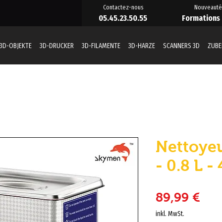
Contactez-nous
Nouveauté
05.45.23.50.55
Formations
3D-OBJEKTE
3D-DRUCKER
3D-FILAMENTE
3D-HARZE
SCANNERS 3D
ZUB
Nettoyeu
- 0.8 L -
Pre
89,99 €
inkl. MwSt.