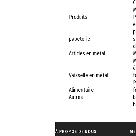
C
M
Produits
P
é
p
papeterie
s
d
Articles en métal
M
M
é
Vaisselle en métal
f
P
Alimentaire
f
Autres
b
b
À PROPOS DE NOUS
ME