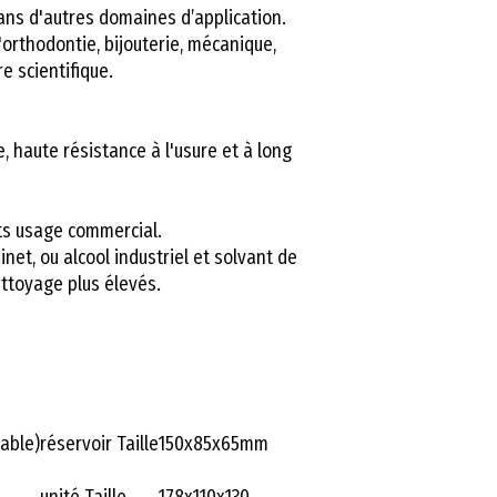
dans d'autres domaines d’application.
orthodontie, bijouterie, mécanique,
e scientifique.
e, haute résistance à l'usure et à long
its usage commercial.
net, ou alcool industriel et solvant de
ttoyage plus élevés.
able)
réservoir Taille
150x85x65mm
unité Taille
178x110x130