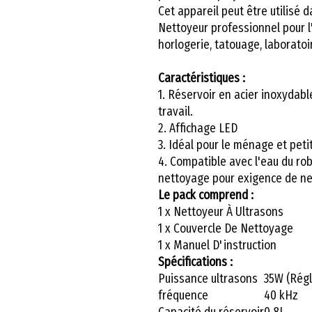
Cet appareil peut être utilisé 
Nettoyeur professionnel pour l'
horlogerie, tatouage, laboratoir
Caractéristiques :
1. Réservoir en acier inoxydabl
travail.
2. Affichage LED
3. Idéal pour le ménage et pet
4. Compatible avec l'eau du robi
nettoyage pour exigence de ne
Le pack comprend :
1 x Nettoyeur À Ultrasons
1 x Couvercle De Nettoyage
1 x Manuel D'instruction
Spécifications :
Puissance ultrasons
35W (Régl
fréquence
40 kHz
Capacité du réservoir
0.8L