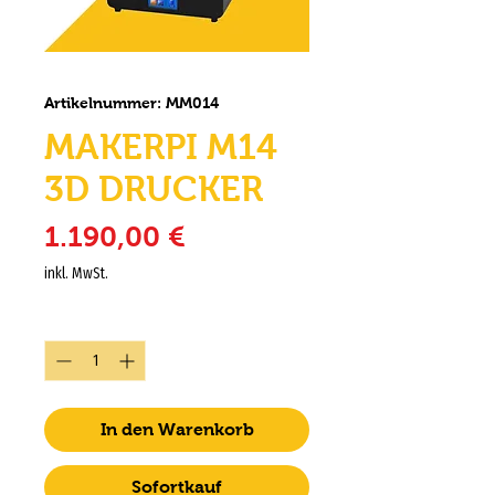
Artikelnummer: MM014
MAKERPI M14
3D DRUCKER
Preis
1.190,00 €
inkl. MwSt.
Anzahl
*
In den Warenkorb
Sofortkauf