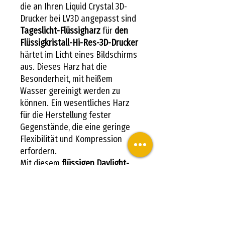
die an Ihren Liquid Crystal 3D-
Drucker bei LV3D angepasst sind
Tageslicht-Flüssigharz
für
den
Flüssigkristall-Hi-Res-3D-Drucker
härtet im Licht eines Bildschirms
aus. Dieses Harz hat die
Besonderheit, mit heißem
Wasser gereinigt werden zu
können. Ein wesentliches Harz
für die Herstellung fester
Gegenstände, die eine geringe
Flexibilität und Kompression
erfordern.
Mit diesem
flüssigen Daylight-
Harz
bedruckte Objekte können
daher unter Belastung leicht
gebogen und gedehnt werden.
Die maximal erreichbare
Genauigkeit kann je nach Farbe