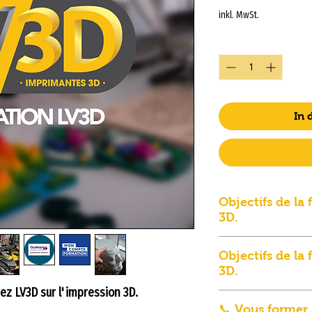
inkl. MwSt.
Anzahl
*
In
Objectifs de la
3D.
– Acquérir une au
Objectifs de la
– Utiliser un logi
3D.
– Imprimer des m
ez LV3D sur l'impression 3D.
Objectifs de la
– Imprimer des m
📞 Vous former 