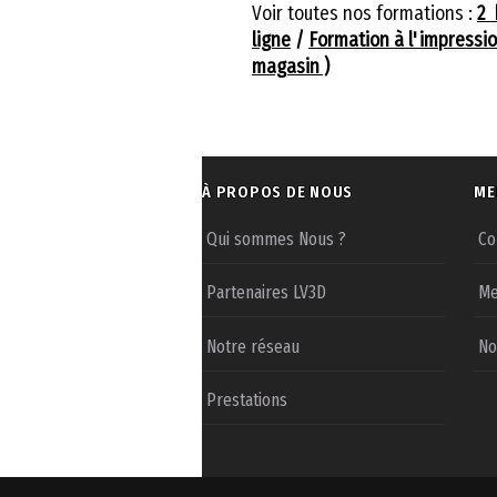
Voir toutes nos formations :
2 
ligne
/
Formation à l'impression
magasin )
À PROPOS DE NOUS
ME
Qui sommes Nous ?
Co
Partenaires LV3D
Me
Notre réseau
No
Prestations