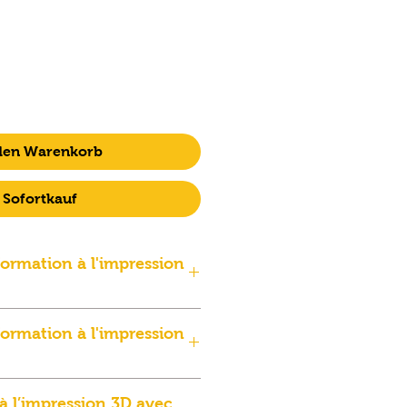
 den Warenkorb
Sofortkauf
 formation à l'impression
tonomie d’utilisation
 formation à l'impression
ciel de tranchage générique.
atières classiques.
 formation à l'impression 3D.
atières techniques.
à l’impression 3D avec