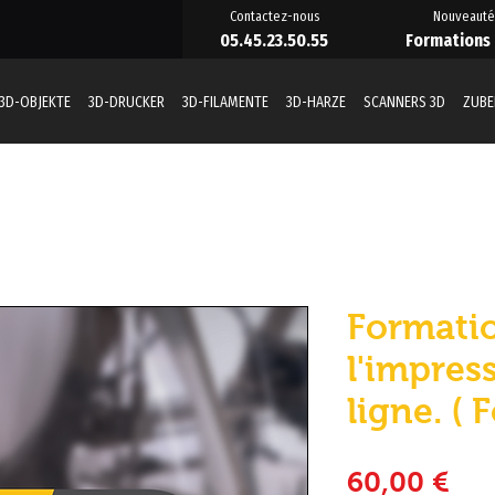
Contactez-nous
Nouveauté
05.45.23.50.55
Formations
3D-OBJEKTE
3D-DRUCKER
3D-FILAMENTE
3D-HARZE
SCANNERS 3D
ZUB
Formati
l'impres
ligne. ( 
Pre
60,00 €