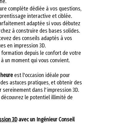
ne.
professionnell
re complète dédiée à vos questions,
🎯
Un simple appe
rentissage interactive et ciblée.
parcours de forma
rfaitement adaptée si vous débutez
LV3D.
rchez à construire des bases solides.
evez des conseils adaptés à vos
📞
Appelez-nous 
ues en impression 3D.
50 55 – poste 4
 formation depuis le confort de votre
Un conseiller LV3
, à un moment qui vous convient.
questions et vou
👉
Transformez 
 heure
est l'occasion idéale pour
concrète en impr
 des astuces pratiques, et obtenir des
N’attendez plus,
r sereinement dans l'impression 3D.
un appel. 🚀
découvrez le potentiel illimité de
ssion 3D
avec un Ingénieur Conseil