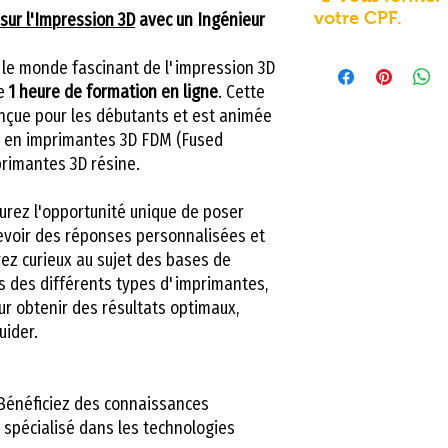
– Acquérir une
– Effectuer la m
votre CPF.
sur l'Impression 3D
avec un Ingénieur
– Utiliser un l
3D.
📞 Envie de vous 
générique.
– Détecter et corr
le monde fascinant de l'impression 3D
grâce à votre CPF
– Imprimer des
de
1 heure de formation en ligne
. Cette
d’impression.
Vous souhaitez
d
nçue pour les débutants et est animée
– Imprimer des
– Maîtriser les ri
rt en imprimantes 3D FDM (Fused
d’avenir
, apprend
– Effectuer la
– Comprendre l’é
primantes 3D résine.
imprimante 3D
, 
imprimante 3D
3D.
compétences dan
– Détecter et c
aurez l'opportunité unique de poser
👉
LV3D vous ac
d’impression.
evoir des réponses personnalisées et
projet de formati
– Maîtriser les
ez curieux au sujet des bases de
Nos équipes vous 
– Comprendre 
és des différents types d'imprimantes,
vérifier votre
é
3D.
ur obtenir des résultats optimaux,
enregistrer vo
uider.
choisir la
forma
plus adaptée à 
énéficiez des connaissances
objectifs,
 spécialisé dans les technologies
démarrer rapi