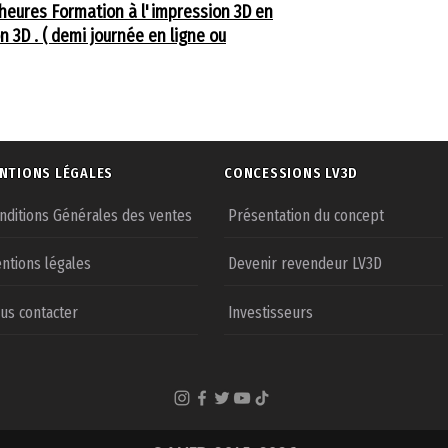
heures Formation à l'impression 3D en
 3D . ( demi journée en ligne ou
NTIONS LÉGALES
CONCESSIONS LV3D
nditions Générales des ventes
Présentation du concept
ntions légales
Devenir revendeur LV3D
us contacter
Investisseurs