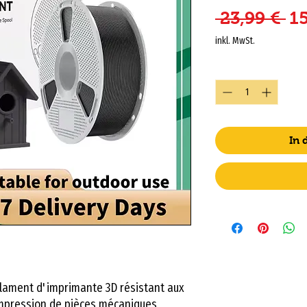
St
 23,99 € 
15
inkl. MwSt.
Anzahl
*
In
ilament d'imprimante 3D résistant aux
'impression de pièces mécaniques