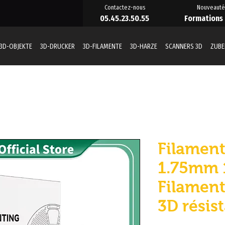
Contactez-nous
Nouveauté
05.45.23.50.55
Formations
3D-OBJEKTE
3D-DRUCKER
3D-FILAMENTE
3D-HARZE
SCANNERS 3D
ZUB
Filamen
1.75mm 1
Filamen
3D résis