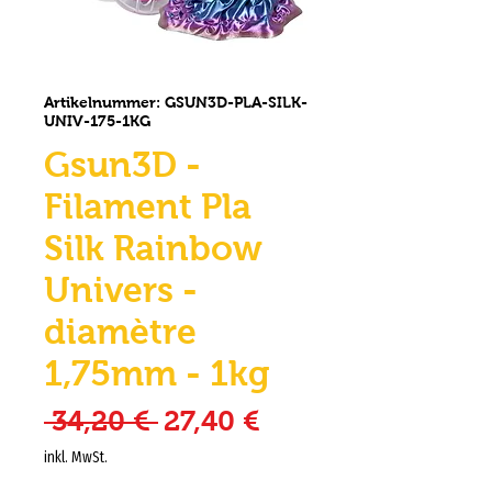
Artikelnummer: GSUN3D-PLA-SILK-
UNIV-175-1KG
Gsun3D -
Filament Pla
Silk Rainbow
Univers -
diamètre
1,75mm - 1kg
Standardpreis
Sale-Preis
 34,20 € 
27,40 €
inkl. MwSt.