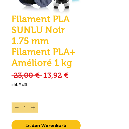
Filament PLA
SUNLU Noir
1.75 mm
Filament PLA+
Amélioré 1 kg
Standardpreis
Sale-Preis
 23,00 € 
13,92 €
inkl. MwSt.
Anzahl
*
In den Warenkorb