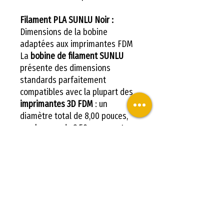
Filament PLA SUNLU Noir :
Dimensions de la bobine
adaptées aux imprimantes FDM
La
bobine de filament SUNLU
présente des dimensions
standards parfaitement
compatibles avec la plupart des
imprimantes 3D FDM
: un
diamètre total de 8,00 pouces,
une largeur de 2,50 pouces et un
trou central de 2,20 pouces.
Distribuée par
LV3D
, cette bobine
est conçue pour s'intégrer
facilement dans votre
galaxie 3D
de projets créatifs et techniques,
vous permettant de profiter
pleinement de votre matériel
d'
impression 3D
.