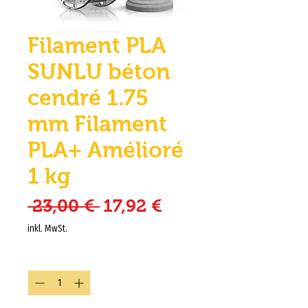
Filament PLA
SUNLU béton
cendré 1.75
mm Filament
PLA+ Amélioré
1 kg
Standardpreis
Sale-Preis
 23,00 € 
17,92 €
inkl. MwSt.
Anzahl
*