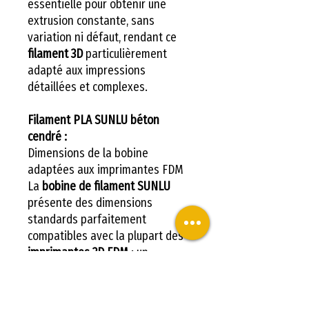
essentielle pour obtenir une
extrusion constante, sans
variation ni défaut, rendant ce
filament 3D
particulièrement
adapté aux impressions
détaillées et complexes.
Filament PLA SUNLU béton
cendré :
Dimensions de la bobine
adaptées aux imprimantes FDM
La
bobine de filament SUNLU
présente des dimensions
standards parfaitement
compatibles avec la plupart des
imprimantes 3D FDM
: un
diamètre total de 8,00 pouces,
une largeur de 2,50 pouces et un
trou central de 2,20 pouces.