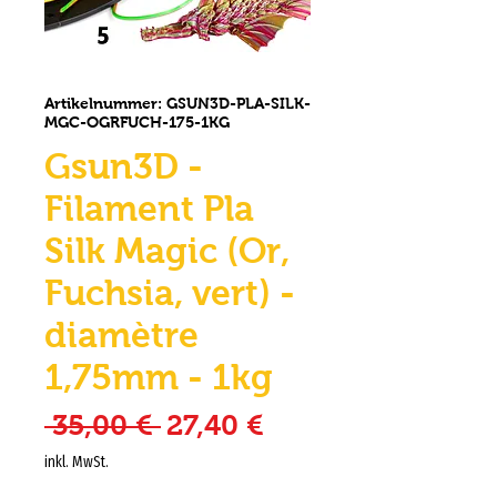
Artikelnummer: GSUN3D-PLA-SILK-
MGC-OGRFUCH-175-1KG
Gsun3D -
Filament Pla
Silk Magic (Or,
Fuchsia, vert) -
diamètre
1,75mm - 1kg
Standardpreis
Sale-Preis
 35,00 € 
27,40 €
inkl. MwSt.