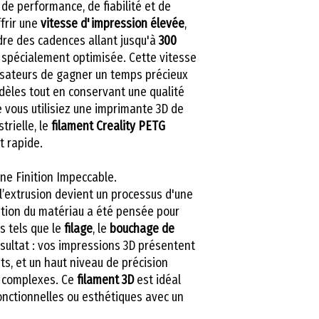
de performance, de fiabilité et de
Poids du colis
frir une
vitesse d'impression élevée
,
re des cadences allant jusqu'à
300
Température
n spécialement optimisée. Cette vitesse
d'impression
isateurs de gagner un temps précieux
dèles tout en conservant une qualité
Température de
 vous utilisiez une imprimante 3D de
plateau
trielle, le
filament Creality PETG
t rapide.
Vitesse
d'impression
une Finition Impeccable.
 l’extrusion devient un processus d'une
Résistance à la
ition du matériau a été pensée pour
traction
s tels que le
filage
, le
bouchage de
sultat : vos impressions 3D présentent
Module de tract
ts, et un haut niveau de précision
s complexes. Ce
filament 3D
est idéal
Élongation à la
onctionnelles ou esthétiques avec un
rupture