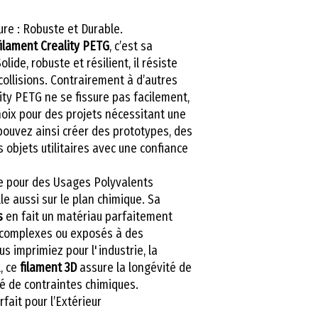
Module de flexi
re : Robuste et Durable.
filament Creality PETG
, c’est sa
Résistance aux
Solide, robuste et résilient, il résiste
impacts Charpy
collisions. Contrairement à d’autres
lity PETG ne se fissure pas facilement,
hoix pour des projets nécessitant une
 pouvez ainsi créer des prototypes, des
objets utilitaires avec une confiance
e pour des Usages Polyvalents
le aussi sur le plan chimique. Sa
s
en fait un matériau parfaitement
complexes ou exposés à des
s imprimiez pour l'industrie, la
, ce
filament 3D
assure la longévité de
té de contraintes chimiques.
rfait pour l’Extérieur