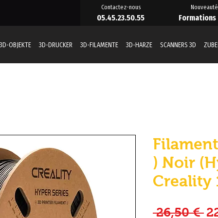
Contactez-nous
Nouveauté
05.45.23.50.55
Formations
3D-OBJEKTE
3D-DRUCKER
3D-FILAMENTE
3D-HARZE
SCANNERS 3D
ZUB
Filament
) Noir (
Creality
St
 26,50 € 
2