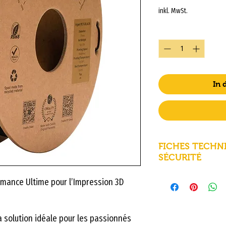
inkl. MwSt.
Anzahl
*
In
FICHES TECHNI
SÉCURITÉ
rmance Ultime pour l’Impression 3D
Diamètre ± 0,0
Poids net
a solution idéale pour les passionnés