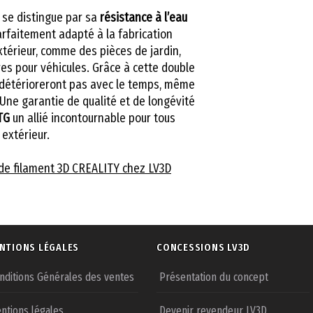
se distingue par sa
résistance à l’eau
parfaitement adapté à la fabrication
xtérieur, comme des pièces de jardin,
s pour véhicules. Grâce à cette double
 détérioreront pas avec le temps, même
. Une garantie de qualité et de longévité
TG
un allié incontournable pour tous
extérieur.
de filament 3D CREALITY chez LV3D
NTIONS LÉGALES
CONCESSIONS LV3D
nditions Générales des ventes
Présentation du concept
ntions légales
Devenir revendeur LV3D