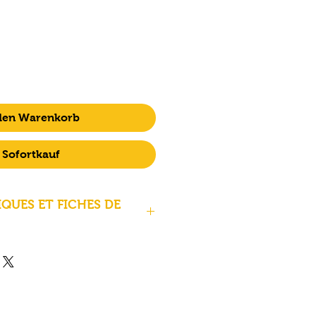
 den Warenkorb
Sofortkauf
QUES ET FICHES DE
5 mm
1,75 mm
1 kg