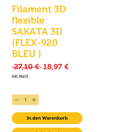
Filament 3D
flexible
SAKATA 3D
(FLEX-920
BLEU )
Standardpreis
Sale-Preis
 27,10 € 
18,97 €
inkl. MwSt.
Anzahl
*
In den Warenkorb