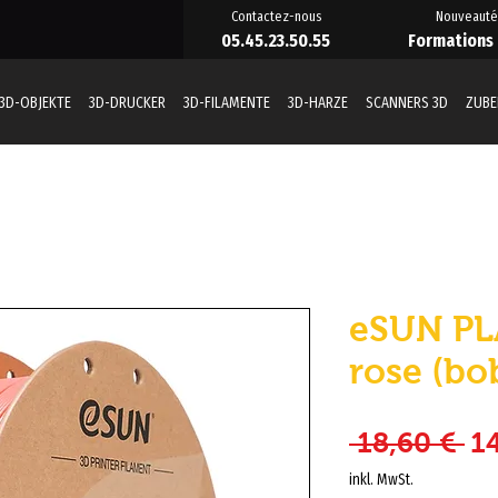
Contactez-nous
Nouveauté
05.45.23.50.55
Formations
3D-OBJEKTE
3D-DRUCKER
3D-FILAMENTE
3D-HARZE
SCANNERS 3D
ZUB
eSUN PL
rose (bo
St
 18,60 € 
1
inkl. MwSt.