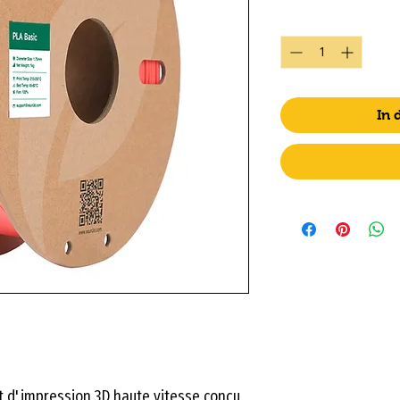
Anzahl
*
In
t d'impression 3D haute vitesse conçu