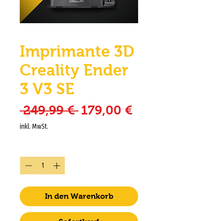
Imprimante 3D
Creality Ender
3 V3 SE
Standardpreis
Sale-Preis
 249,99 € 
179,00 €
inkl. MwSt.
Anzahl
*
In den Warenkorb