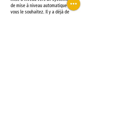
de mise à niveau automatique si
vous le souhaitez. Il y a déjà de
l'espace réservé pour cela sur
l'imprimante.
Acheter votre CREALITY ENDER-3
MAX - 300*300*340 MM chez LV3D
Détails tecniques.
Spécifications
techniques
Type de buse
MK8
À PROPOS DE NOUS
utilisable
Qui sommes Nous ?
Diamètre de
1,75