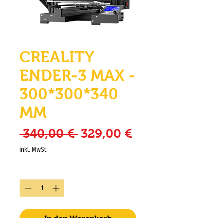
CREALITY
ENDER-3 MAX -
300*300*340
MM
Standardpreis
Sale-Preis
 340,00 € 
329,00 €
inkl. MwSt.
Anzahl
*