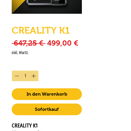
CREALITY K1
Standardpreis
Sale-Preis
 647,25 € 
499,00 €
inkl. MwSt.
Anzahl
*
In den Warenkorb
Sofortkauf
CREALITY K1