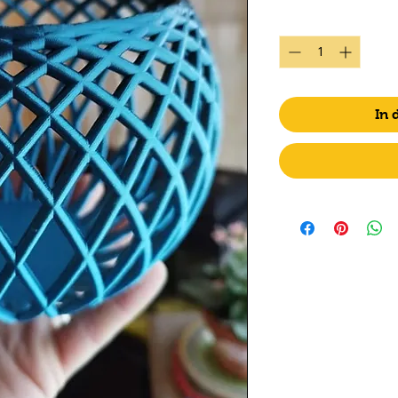
Anzahl
*
In