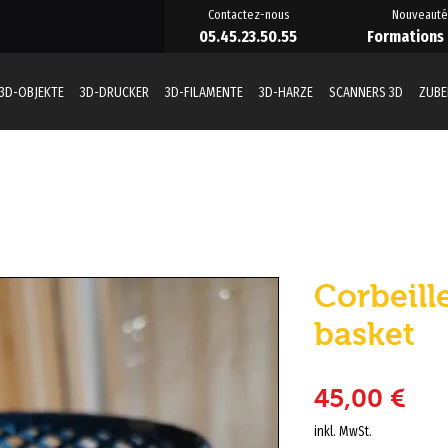
Contactez-nous
Nouveauté
05.45.23.50.55
Formations
3D-OBJEKTE
3D-DRUCKER
3D-FILAMENTE
3D-HARZE
SCANNERS 3D
ZUB
Corbeill
basket
Pre
45,00 €
inkl. MwSt.