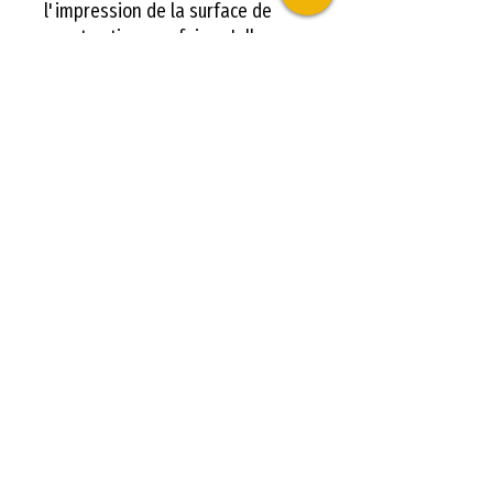
l'impression de la surface de
construction une fois qu'elle aura
refroidi. Si vous utilisez le lit
chauffant, nous recommandons
une température entre 30 et 60
°C
Détails techniques
Donnee de
base
Type de
PLA
À PROPOS DE NOUS
filament
Qui sommes Nous ?
Diamètre
1,75mm
Partenaires LV3D
Tolérance
0,05mm