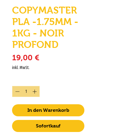
COPYMASTER
PLA -1.75MM -
1KG - NOIR
PROFOND
Preis
19,00 €
inkl. MwSt.
Anzahl
*
In den Warenkorb
Sofortkauf