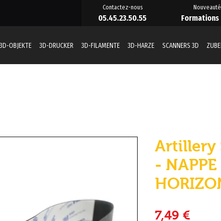
Contactez-nous
Nouveauté
05.45.23.50.55
Formations
3D-OBJEKTE
3D-DRUCKER
3D-FILAMENTE
3D-HARZE
SCANNERS 3D
ZUB
Artiller
- NAPPE 
HORIZO
Preis
7,49 €