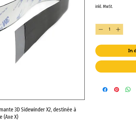
inkl. MwSt.
Anzahl
*
In
imante 3D Sidewinder X2, destinée à
e (Axe X)