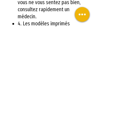
vous ne vous sentez pas bien,
consultez rapidement un
médecin.
4. Les modèles imprimés
doivent utiliser de l'alcool à
haute concentration pour
nettoyer environ 30S
(concentration recommandée
de 95% ou plus, plus elle est
élevée, mieux c'est).
5. Ne versez pas la résine
dans la cuve de résine dans la
résine inutilisée, ne laissez
pas la résine dans la cuve de
résine pendant une longue
période sans utilisation pour
éviter que la pollution de la
résine n'affecte l'effet
d'impression (longtemps sans