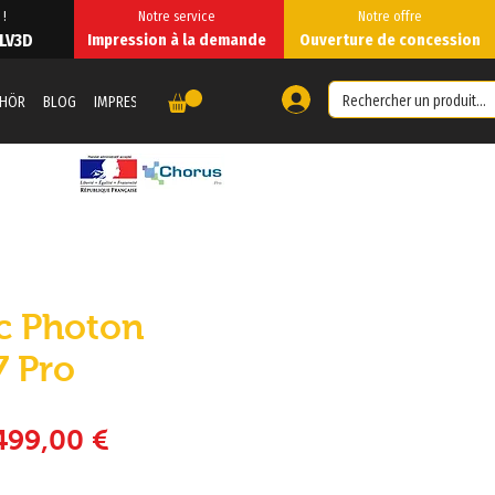
 !
Notre service
Notre offre
 LV3D
Impression à la demande
Ouverture de concession
EHÖR
BLOG
IMPRESSION 3D À LA DEMANDE
IMPRESSION À LA DEMANDE
Fo
c Photon
 Pro
tandardpreis
Sale-Preis
499,00 €