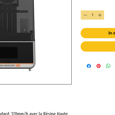
Anzahl
*
In
ndard. 170mm/h avec la Résine Haute