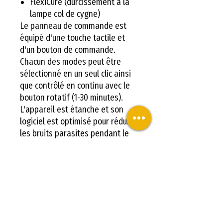
FlexiCure (durcissement à la
lampe col de cygne)
Le panneau de commande est
équipé d'une touche tactile et
d'un bouton de commande.
Chacun des modes peut être
sélectionné en un seul clic ainsi
que contrôlé en continu avec le
bouton rotatif (1-30 minutes).
L'appareil est étanche et son
logiciel est optimisé pour réduire
les bruits parasites pendant le
lavage et le durcissement. Le
volume maximal en
fonctionnement est inférieur à 65
dB.
Autres caractéristiques :
► Capot anti-UV (bloque plus de
99,9 % des rayons UV)