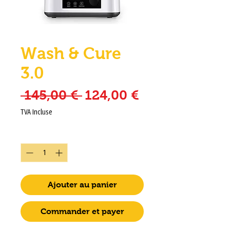
Wash & Cure
3.0
Prix original
Prix promotio
 145,00 € 
124,00 €
TVA Incluse
Quantité
*
Ajouter au panier
Commander et payer