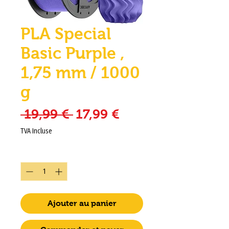
PLA Special
Basic Purple ,
1,75 mm / 1000
g
Prix original
Prix promotionn
 19,99 € 
17,99 €
TVA Incluse
Quantité
*
Ajouter au panier