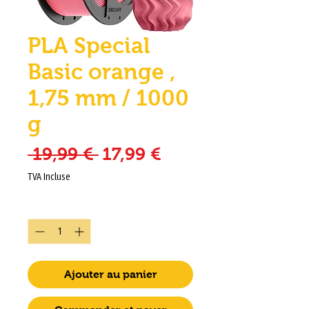
PLA Special
Basic orange ,
1,75 mm / 1000
g
Prix original
Prix promotionn
 19,99 € 
17,99 €
TVA Incluse
Quantité
*
Ajouter au panier