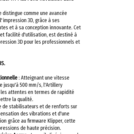
Vitesse D'impres
 se distingue comme une avancée
500mm/s
l'impression 3D, grâce à ses
Accélération (max
tes et à sa conception innovante. Cet
12000mm/s²
t facilité d'utilisation, est destiné à
Débit (max)
ression 3D pour les professionnels et
21mm³/s
Technologie
US.
FDM
Diamètre filamen
ionnelle
: Atteignant une vitesse
1,75 mm
 jusqu'à 500 mm/s, l'Artillery
Diamètre de bus
 les attentes en termes de rapidité
0,4 mm (modifiabl
tre la qualité.
Nivellement aut
 de stabilisateurs et de renforts sur
Oui
pensation des vibrations et d'une
Capteur de fin de
ion grâce au firmware Klipper, cette
ressions de haute précision.
Oui