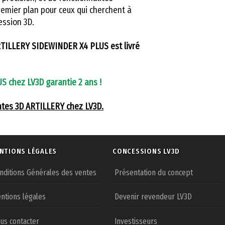
remier plan pour ceux qui cherchent à
ession 3D.
RTILLERY SIDEWINDER X4 PLUS est livré
 chez LV3D garantie 2 ans !
ntes 3D ARTILLERY chez LV3D.
NTIONS LÉGALES
CONCESSIONS LV3D
nditions Générales des ventes
Présentation du concept
ntions légales
Devenir revendeur LV3D
us contacter
Investisseurs