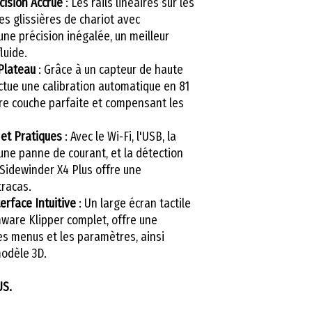
cision Accrue
: Les rails linéaires sur les
Compensation de 
es glissières de chariot avec
Oui (pré-configur
 une précision inégalée, un meilleur
luide.
Plateau
: Grâce à un capteur de haute
ctue une calibration automatique en 81
re couche parfaite et compensant les
et Pratiques
: Avec le Wi-Fi, l'USB, la
une panne de courant, et la détection
ry Sidewinder X4 Plus offre une
tracas.
terface Intuitive
: Un large écran tactile
mware Klipper complet, offre une
es menus et les paramètres, ainsi
modèle 3D.
US.