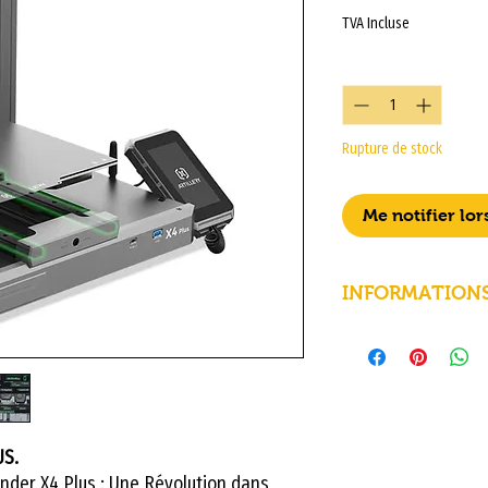
TVA Incluse
Quantité
*
Rupture de stock
Me notifier lor
INFORMATION
Nom du produit
Sidewinder X4 Pl
Marque
ARTILLERY
Printing Accuracy
US.
inder X4 Plus : Une Révolution dans
0.1mm