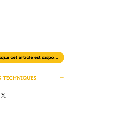
sque cet article est disponible
S TECHNIQUES
us