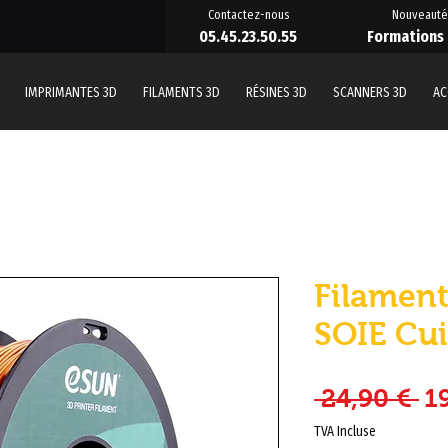
Contactez-nous
Nouveauté
05.45.23.50.55
Formations
IMPRIMANTES 3D
FILAMENTS 3D
RÉSINES 3D
SCANNERS 3D
AC
Filamen
SOIE Cui
Pr
 24,90 € 
1
TVA Incluse