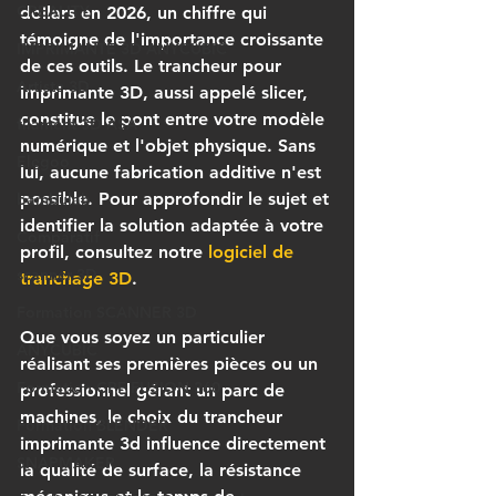
CREALITY
dollars en 2026, un chiffre qui 
témoigne de l'importance croissante 
IMPRIMANTE 3D ANYCUBIC
de ces outils. Le 
trancheur pour 
Artiste 3D
imprimante 3D
, aussi appelé slicer, 
constitue le pont entre votre modèle 
filament 3D ASA
numérique et l'objet physique. Sans 
Elegoo
lui, aucune fabrication additive n'est 
possible. Pour approfondir le sujet et 
bambulab
identifier la solution adaptée à votre 
Comparatif
profil, consultez notre 
logiciel de 
scanner 3D
tranchage 3D
.
Formation SCANNER 3D
Que vous soyez un particulier 
ANYCUBIC
réalisant ses premières pièces ou un 
Formation CPF FUSION 360
professionnel gérant un parc de 
machines, le choix du trancheur 
Formation BLENDER
imprimante 3d influence directement 
SNAPMAKER
la qualité de surface, la résistance 