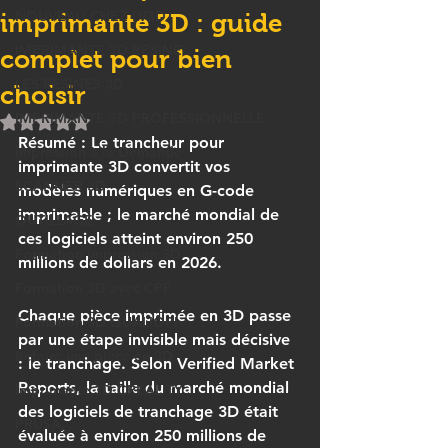
NOUVEAU CHEZ LV3D
imprimante 3D : guide
IMPRIMANTE 3D RESINE
complet pour bien
LES RESINES 3D
choisir
IMPRIMANTE 3D PROFESSIONNELLE
Noté NaN étoiles sur 5.
Résumé :
 Le trancheur pour 
Impression à la Demande
imprimante 3D convertit vos 
SCANNER 3D
modèles numériques en G-code 
imprimable ; le marché mondial de 
OUTILLAGE
ces logiciels atteint environ 250 
Formation impression 3D
millions de dollars en 2026.
Formation 3D avec CPF
Chaque pièce imprimée en 3D passe 
Formation 3D QUALIOPI
par une étape invisible mais décisive 
Refaire une pièce en 3D
: le tranchage. Selon Verified Market 
Reports, la taille du marché mondial 
Imprimante 3D CREALITY
des logiciels de tranchage 3D était 
PRUSA,
évaluée à environ 250 millions de 