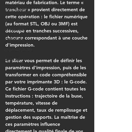
matériau de fabrication. Le terme « 
snapmaker
trancheur » provient directement de 
cette opération : le fichier numérique 
SNAPMAKER U1
(au format STL, OBJ ou 3MF) est 
STYLO 3D,
découpé en tranches successives, 
chacune correspondant à une couche 
CREALITY,
d'impression.
impression 3D
stylo 3D
Le slicer vous permet de définir les 
paramètres d'impression, puis de les 
transformer en code compréhensible 
par votre imprimante 3D : le G-code. 
Ce fichier G-code contient toutes les 
instructions : trajectoire de la buse, 
température, vitesse de 
déplacement, taux de remplissage et 
gestion des supports. La maîtrise de 
ces paramètres influence 
directement la qualité finale de vos 