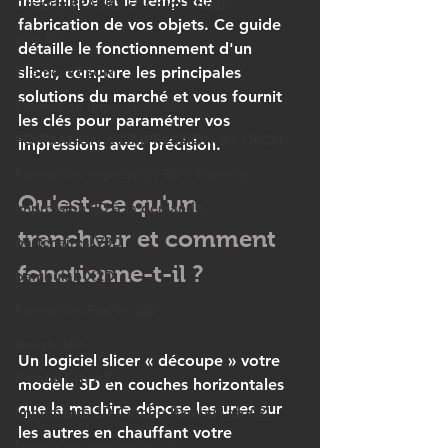
mécanique et le temps de 
Creality SPARKX i7 Color Combo
fabrication de vos objets. Ce guide 
ziro 3D
détaille le fonctionnement d'un 
Filament ESUN
slicer, compare les principales 
solutions du marché et vous fournit 
Formation impression 3D
les clés pour paramétrer vos 
FORMATION À L’IMPRESSION 3D OPCO
impressions avec précision.
Formation impression 3D e-learning
Qu'est-ce qu'un 
impression 3D à la demande
trancheur et comment 
partenairesLV3D
fonctionne-t-il ?
bambulab X2D
Formation Fusion 360
fusion 360
Un logiciel slicer « découpe » votre 
Bambu Lab A2
modèle 3D en couches horizontales 
que la machine dépose les unes sur 
Imprimante 3D Combo Bambu Lab A2L
les autres en chauffant votre 
formation impression 3d