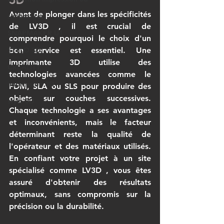
Avant de plonger dans les spécificités 
snapmaker
de 
LV3D
 , il est crucial de 
SNAPMAKER U1
comprendre pourquoi le choix d'un 
bon service est essentiel. Une 
STYLO 3D,
imprimante 3D
 utilise des 
CREALITY,
technologies avancées comme le 
impression 3D
FDM, SLA ou SLS pour produire des 
objets sur couches successives. 
stylo 3D
Chaque technologie a ses avantages 
et inconvénients, mais le facteur 
déterminant reste la qualité de 
l'opérateur et des matériaux utilisés. 
En confiant votre projet à un site 
spécialisé comme 
LV3D
 , vous êtes 
assuré d'obtenir des résultats 
optimaux, sans compromis sur la 
précision ou la durabilité.