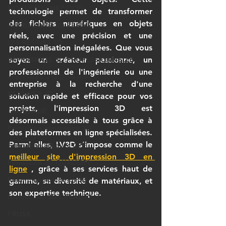
NOUVEAU CHEZ LV3D
technologie permet de transformer 
des fichiers numériques en objets 
IMPRIMANTE 3D RESINE
réels, avec une précision et une 
LES RESINES 3D
personnalisation inégalées. Que vous 
IMPRIMANTE 3D PROFESSIONNELLE
soyez un créateur passionné, un 
professionnel de l'ingénierie ou une 
Impression à la Demande
entreprise à la recherche d'une 
SCANNER 3D
solution rapide et efficace pour vos 
projets, l'impression 3D est 
OUTILLAGE
désormais accessible à tous grâce à 
Formation impression 3D
des plateformes en ligne spécialisées. 
Parmi elles, 
LV3D
 s'impose comme le 
Formation 3D avec CPF
meilleur site d'impression 3D en 
Formation 3D QUALIOPI
ligne
 , grâce à ses services haut de 
Refaire une pièce en 3D
gamme, sa diversité de matériaux, et 
son expertise technique.
Imprimante 3D CREALITY
PRUSA,