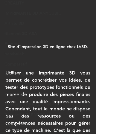
CREALITY
IMPRIMANTE 3D ANYCUBIC
Artiste 3D
filament 3D ASA
Elegoo
Site d'impression 3D en ligne chez LV3D.
bambulab
Comparatif
Utiliser une 
imprimante 3D
 vous 
scanner 3D
permet de concrétiser vos idées, de 
Formation SCANNER 3D
tester des prototypes fonctionnels ou 
même de produire des pièces finales 
ANYCUBIC
avec une qualité impressionnante. 
Formation CPF FUSION 360
Cependant, tout le monde ne dispose 
Formation BLENDER
pas des ressources ou des 
compétences nécessaires pour gérer 
SNAPMAKER
ce type de machine. C'est là que des 