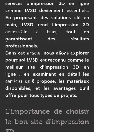
Creality SPARKX i7 Color Combo
services d'impression 3D en ligne 
comme 
LV3D
 deviennent essentiels. 
ziro 3D
En proposant des solutions clé en 
Filament ESUN
main, 
LV3D
 rend l'impression 3D 
Formation impression 3D
accessible à tous, tout en 
garantissant des résultats 
FORMATION À L’IMPRESSION 3D OPCO
professionnels.
Formation impression 3D e-learning
Dans cet article, nous allons explorer 
pourquoi 
LV3D
 est reconnu comme le 
impression 3D à la demande
meilleur site d'impression 3D en 
partenairesLV3D
ligne
 , en examinant en détail les 
services qu'il propose, les matériaux 
bambulab X2D
disponibles, et les avantages qu'il 
Formation Fusion 360
offre pour tous types de projets.
fusion 360
L'importance de choisir 
Bambu Lab A2
le bon site d'impression 
Imprimante 3D Combo Bambu Lab A2L
3D
formation impression 3d