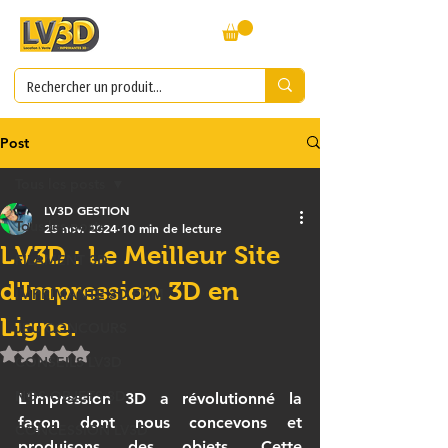
Post
Tous les posts
LV3D GESTION
Tous les posts
25 nov. 2024
10 min de lecture
LV3D : Le Meilleur Site
FILAMENT 3D
d'Impression 3D en
IMPRIMANTE 3D FDM
Ligne.
JEU CONCOURS
Noté NaN étoiles sur 5.
CONSEILS LV3D
NOS OBJETS 3D
L'impression 3D a révolutionné la 
façon dont nous concevons et 
CONCESSION LV3D
produisons des objets. Cette 