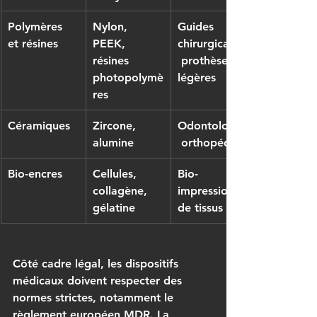
Polymères 
Nylon, 
Guides 
et résines
PEEK, 
chirurgicaux,
résines 
 prothèses 
photopolymè
légères
res
Céramiques
Zircone, 
Odontologie,
alumine
 orthopédie
Bio-encres
Cellules, 
Bio-
collagène, 
impression 
gélatine
de tissus
Côté cadre légal, les dispositifs 
médicaux doivent respecter des 
normes strictes, notamment le 
règlement européen MDR. La 