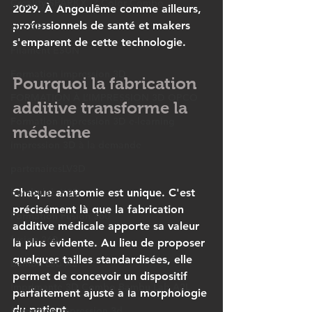
Creality SPARKX i7 Color Combo
2029. À Angoulême comme ailleurs, 
professionnels de santé et makers 
ziro 3D
s'emparent de cette technologie.
Filament ESUN
Formation impression 3D
Pourquoi la fabrication 
FORMATION À L’IMPRESSION 3D OPCO
additive transforme la 
Formation impression 3D e-learning
médecine
impression 3D à la demande
partenairesLV3D
bambulab X2D
Chaque anatomie est unique. C'est 
précisément là que la 
fabrication 
Formation Fusion 360
additive médicale
 apporte sa valeur 
fusion 360
la plus évidente. Au lieu de proposer 
quelques tailles standardisées, elle 
Bambu Lab A2
permet de concevoir un dispositif 
Imprimante 3D Combo Bambu Lab A2L
parfaitement ajusté à la morphologie 
du patient.
formation impression 3d