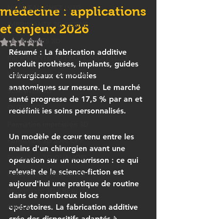
NOUVEAU CHEZ LV3D
médecine : applications
IMPRIMANTE 3D RESINE
et enjeux 2026
LES RESINES 3D
Noté NaN étoiles sur 5.
Résumé :
 La fabrication additive 
IMPRIMANTE 3D PROFESSIONNELLE
produit prothèses, implants, guides 
Impression à la Demande
chirurgicaux et modèles 
anatomiques sur mesure. Le marché 
SCANNER 3D
santé progresse de 17,5 % par an et 
OUTILLAGE
redéfinit les soins personnalisés.
Formation impression 3D
Un modèle de cœur tenu entre les 
Formation 3D avec CPF
mains d'un chirurgien avant une 
Formation 3D QUALIOPI
opération sur un nourrisson : ce qui 
relevait de la science-fiction est 
Refaire une pièce en 3D
aujourd'hui une pratique de routine 
Imprimante 3D CREALITY
dans de nombreux blocs 
opératoires. La fabrication additive 
PRUSA,
crée des dispositifs adaptés à 