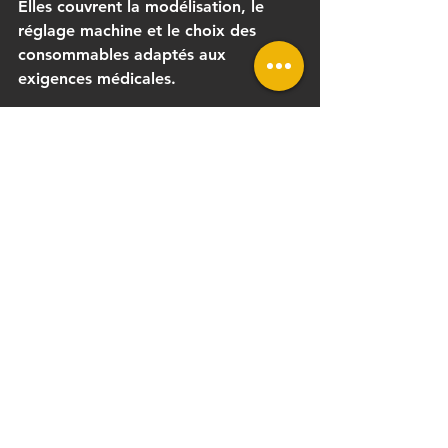
Elles couvrent la modélisation, le 
réglage machine et le choix des 
consommables adaptés aux 
exigences médicales.
Conclusion
De la prothèse pédiatrique au guide 
chirurgical, en passant par la bio-
impression de tissus, 
l'impression 3D 
appliquée à la médecine
 redessine la 
pratique clinique autour de la 
personnalisation. Avec une 
croissance de 17,5 % par an dans la 
santé, la technologie n'est plus une 
curiosité : elle s'installe durablement 
dans les hôpitaux et les cabinets. Le 
facteur décisif n'est pas seulement la 