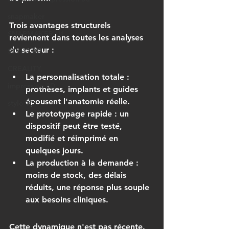
snapmaker
Trois avantages structurels 
SNAPMAKER U1
reviennent dans toutes les analyses 
du secteur :
STYLO 3D,
CREALITY,
La personnalisation totale
 : 
impression 3D
prothèses, implants et guides 
épousent l'anatomie réelle.
stylo 3D
Le prototypage rapide
 : un 
dispositif peut être testé, 
modifié et réimprimé en 
quelques jours.
La production à la demande
 : 
moins de stock, des délais 
réduits, une réponse plus souple 
aux besoins cliniques.
Cette dynamique n'est pas récente. 