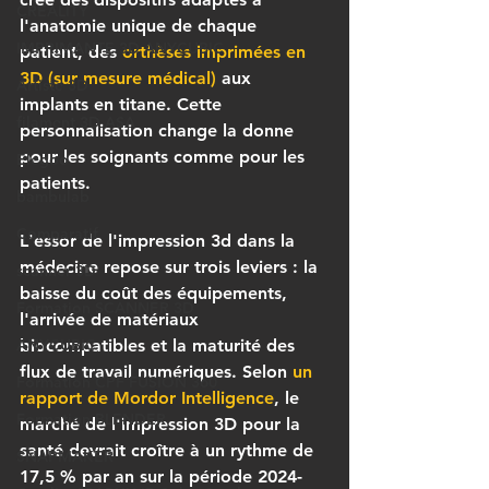
CREALITY
l'anatomie unique de chaque 
IMPRIMANTE 3D ANYCUBIC
patient, des 
orthèses imprimées en 
3D (sur mesure médical)
 aux 
Artiste 3D
implants en titane. Cette 
filament 3D ASA
personnalisation change la donne 
pour les soignants comme pour les 
Elegoo
patients.
bambulab
Comparatif
L'essor de 
l'impression 3d dans la 
médecine
 repose sur trois leviers : la 
scanner 3D
baisse du coût des équipements, 
Formation SCANNER 3D
l'arrivée de matériaux 
ANYCUBIC
biocompatibles et la maturité des 
flux de travail numériques. Selon 
un 
Formation CPF FUSION 360
rapport de Mordor Intelligence
, le 
Formation BLENDER
marché de l'impression 3D pour la 
santé devrait croître à un rythme de 
SNAPMAKER
17,5 % par an sur la période 2024-