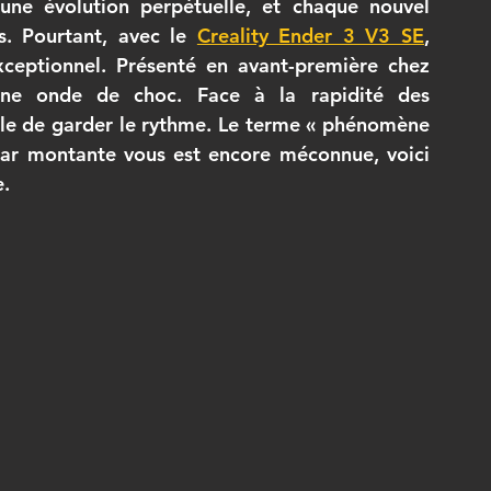
ne évolution perpétuelle, et chaque nouvel 
s. Pourtant, avec le 
Creality Ender 3 V3 SE
, 
filament 3D ASA
Elegoo
bambulab
Comparatif
ceptionnel. Présenté en avant-première chez 
ne onde de choc. Face à la rapidité des 
le de garder le rythme. Le terme « phénomène 
ormation CPF FUSION 360
 star montante vous est encore méconnue, voici 
e.