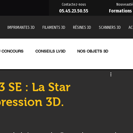
Contactez-nous
Nouveauté
05.45.23.50.55
Formations
IMPRIMANTES 3D
FILAMENTS 3D
RÉSINES 3D
SCANNERS 3D
AC
U CONCOURS
CONSEILS LV3D
NOS OBJETS 3D
TE 3D RESINE
LES RESINES 3D
 SE : La Star
ression 3D.
nde
SCANNER 3D
OUTILLAGE
Formation impression 3D
 une pièce en 3D
Imprimante 3D CREALITY
PRUSA,