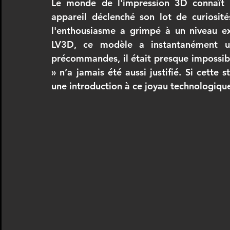
Le monde de l'impression 3D connaît u
appareil déclenché son lot de curiosité
CREALITY
IMPRIMANTE 3D ANYCUBIC
Artiste 3D
l'enthousiasme a grimpé à un niveau ex
LV3D, ce modèle a instantanément u
précommandes, il était presque impossib
scanner 3D
Formation SCANNER 3D
ANYCUBIC
F
» n’a jamais été aussi justifié. Si cette
une introduction à ce joyau technologiqu