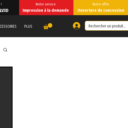
 !
Notre service
Notre offre
 LV3D
Impression à la demande
Ouverture de concession
CESSOIRES
PLUS