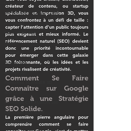
CREALITY
créateur de contenu, ou startup 
IMPRIMANTE 3D ANYCUBIC
spécialisée en 
impression 3D
, vous 
vous confrontez à un défi de taille : 
Artiste 3D
capter l’attention d’un public toujours 
filament 3D ASA
plus exigeant et mieux informé. Le 
référencement naturel (SEO) devient 
Elegoo
donc une priorité incontournable 
bambulab
pour émerger dans cette 
galaxie 
3D
 foisonnante, où les idées et les 
Comparatif
projets rivalisent de créativité.
scanner 3D
Comment Se Faire 
Formation SCANNER 3D
Connaître sur Google 
ANYCUBIC
grâce à une Stratégie 
Formation CPF FUSION 360
SEO Solide.
Formation BLENDER
La première pierre angulaire pour 
SNAPMAKER
comprendre 
comment se faire 