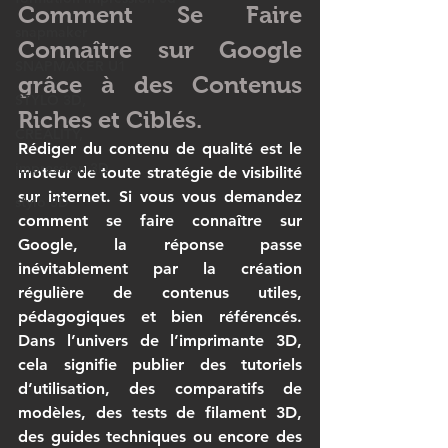
Comment Se Faire 
snapmaker
Connaître sur Google 
SNAPMAKER U1
grâce à des Contenus 
STYLO 3D,
Riches et Ciblés.
CREALITY,
Rédiger du contenu de qualité est le 
impression 3D
moteur de toute stratégie de visibilité 
sur internet. Si vous vous demandez 
stylo 3D
comment se faire connaître sur 
Google
, la réponse passe 
inévitablement par la création 
régulière de contenus utiles, 
pédagogiques et bien référencés. 
Dans l’univers de l’
imprimante 3D
, 
cela signifie publier des tutoriels 
d’utilisation, des comparatifs de 
modèles, des tests de 
filament 3D
, 
des guides techniques ou encore des 