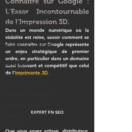
Connaître sur Google : 
NOUVEAU CHEZ LV3D
L’Essor Incontournable 
IMPRIMANTE 3D RESINE
de l’Impression 3D.
LES RESINES 3D
Dans un monde numérique où la 
IMPRIMANTE 3D PROFESSIONNELLE
visibilité est reine, savoir 
comment se 
faire connaître sur Google
 représente 
Impression à la Demande
un enjeu stratégique de premier 
SCANNER 3D
ordre, en particulier dans un domaine 
OUTILLAGE
aussi innovant et compétitif que celui 
de l’
imprimante 3D
. 
Formation impression 3D
Formation 3D avec CPF
Formation 3D QUALIOPI
Refaire une pièce en 3D
EXPERT EN SEO
Imprimante 3D CREALITY
PRUSA,
Que vous soyez artisan, distributeur, 