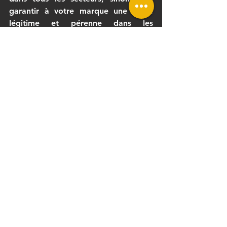
garantir à votre marque une place 
légitime et pérenne dans les 
premières pages de Google ?
Les articles de blog ne se contentent 
pas de générer du trafic : ils 
répondent aux questions que se 
posent vos clients potentiels, 
renforcent votre autorité dans votre 
domaine, favorisent le maillage 
interne de votre site, et créent un 
écosystème de contenu vivant autour 
de vos produits ou services. Dans le 
cas spécifique de l’
imprimante 3D
, 
par exemple, un blog peut détailler 
les différences entre les technologies 
FDM et SLA, recommander les 
meilleurs 
filaments 3D
 pour 
débutants, ou expliquer comment 