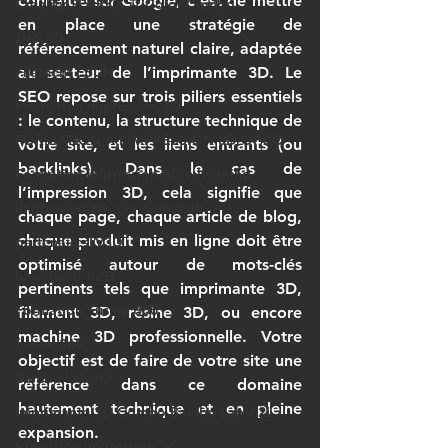
connaître sur Google
, c’est de mettre 
Creality SPARKX i7 Color Combo
en place une stratégie de 
ziro 3D
référencement naturel claire, adaptée 
Filament ESUN
au secteur de l’
imprimante 3D
. Le 
SEO repose sur trois piliers essentiels 
Formation impression 3D
: le contenu, la structure technique de 
FORMATION À L’IMPRESSION 3D OPCO
votre site, et les liens entrants (ou 
backlinks). Dans le cas de 
Formation impression 3D e-learning
l’
impression 3D
, cela signifie que 
impression 3D à la demande
chaque page, chaque article de blog, 
chaque produit mis en ligne doit être 
partenairesLV3D
optimisé autour de mots-clés 
bambulab X2D
pertinents tels que 
imprimante 3D
, 
Formation Fusion 360
filament 3D
, 
résine 3D
, ou encore 
machine 3D professionnelle
. Votre 
fusion 360
objectif est de faire de votre site une 
Bambu Lab A2
référence dans ce domaine 
hautement technique et en pleine 
Imprimante 3D Combo Bambu Lab A2L
expansion.
formation impression 3d