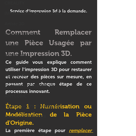
CREALITY
Service d'impression 3d à la demande.
IMPRIMANTE 3D ANYCUBIC
Artiste 3D
Comment Remplacer 
filament 3D ASA
une Pièce Usagée par 
Elegoo
une Impression 3D.
bambulab
Ce guide vous explique comment 
Comparatif
utiliser l'impression 3D pour restaurer 
scanner 3D
et recréer des pièces sur mesure, en 
passant par chaque étape de ce 
Formation SCANNER 3D
processus innovant.
ANYCUBIC
Étape 1 : Numérisation ou 
Formation CPF FUSION 360
Modélisation de la Pièce 
Formation BLENDER
d'Origine.
SNAPMAKER
La première étape pour 
remplacer 