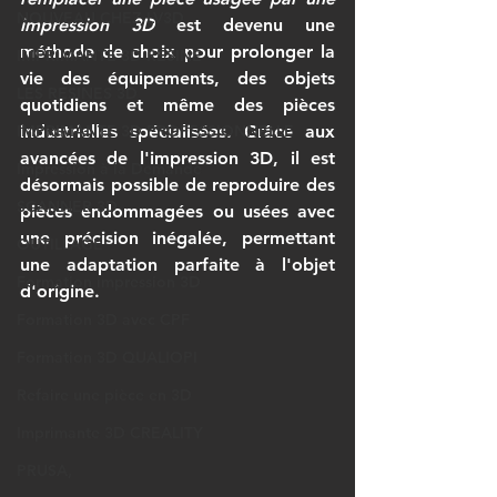
NOUVEAU CHEZ LV3D
impression 3D
 est devenu une 
méthode de choix pour prolonger la 
IMPRIMANTE 3D RESINE
vie des équipements, des objets 
LES RESINES 3D
quotidiens et même des pièces 
IMPRIMANTE 3D PROFESSIONNELLE
industrielles spécialisées. Grâce aux 
avancées de l'impression 3D, il est 
Impression à la Demande
désormais possible de reproduire des 
SCANNER 3D
pièces endommagées ou usées avec 
une précision inégalée, permettant 
OUTILLAGE
une adaptation parfaite à l'objet 
Formation impression 3D
d'origine. 
Formation 3D avec CPF
Formation 3D QUALIOPI
Refaire une pièce en 3D
Imprimante 3D CREALITY
PRUSA,