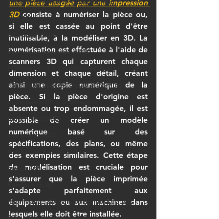
Creality SPARKX i7 Color Combo
une pièce usagée par une impression 
3D
 consiste à numériser la pièce ou, 
ziro 3D
si elle est cassée au point d'être 
Filament ESUN
inutilisable, à la modéliser en 3D. La 
numérisation est effectuée à l'aide de 
Formation impression 3D
scanners 3D qui capturent chaque 
FORMATION À L’IMPRESSION 3D OPCO
dimension et chaque détail, créant 
ainsi une copie numérique de la 
Formation impression 3D e-learning
pièce. Si la pièce d'origine est 
impression 3D à la demande
absente ou trop endommagée, il est 
partenairesLV3D
possible de créer un modèle 
numérique basé sur des 
bambulab X2D
spécifications, des plans, ou même 
Formation Fusion 360
des exemples similaires. Cette étape 
de modélisation est cruciale pour 
fusion 360
s'assurer que la pièce imprimée 
Bambu Lab A2
s'adapte parfaitement aux 
Imprimante 3D Combo Bambu Lab A2L
équipements ou aux machines dans 
lesquels elle doit être installée.
formation impression 3d