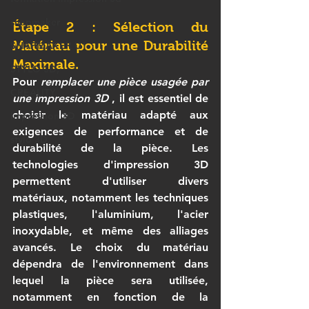
snapmaker
Étape 2 : Sélection du 
Matériau pour une Durabilité 
SNAPMAKER U1
Maximale.
STYLO 3D,
Pour 
remplacer une pièce usagée par 
CREALITY,
une impression 3D
 , il est essentiel de 
choisir le matériau adapté aux 
impression 3D
exigences de performance et de 
stylo 3D
durabilité de la pièce. Les 
technologies d'impression 3D 
permettent d'utiliser divers 
matériaux, notamment les techniques 
plastiques, l'aluminium, l'acier 
inoxydable, et même des alliages 
avancés. Le choix du matériau 
dépendra de l'environnement dans 
lequel la pièce sera utilisée, 
notamment en fonction de la 