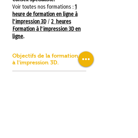
Voir toutes nos formations :
1
heure de formation en ligne à
l'impression 3D
/
2 heures
Formation à l'impression 3D en
ligne
.
Objectifs de la formation
à l'impression 3D.
– Acquérir une autonomie
À qui s’adresse la
d’utilisation
formation SNAPMAKER
– Utiliser un logiciel de
U1 ?
tranchage générique.
La
Formation Snapmaker U1
a
– Imprimer des matières
Pourquoi suivre la
été conçue pour tous les
classiques.
formation SNAPMAKER
utilisateurs souhaitant
U1 ?
– Imprimer des matières
apprendre à exploiter
techniques.
La
Snapmaker U1
est une