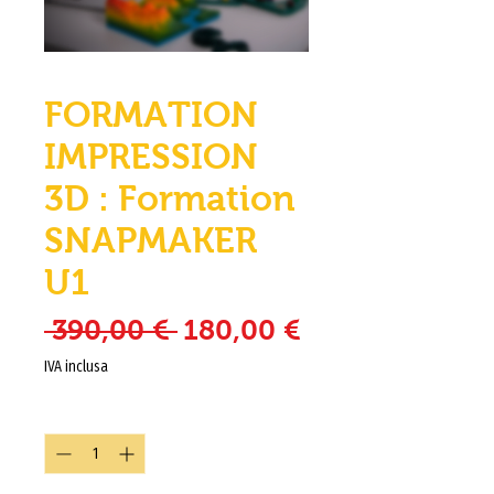
FORMATION
IMPRESSION
3D : Formation
SNAPMAKER
U1
Prezzo regolare
Prezzo sconta
 390,00 € 
180,00 €
IVA inclusa
Quantità
*