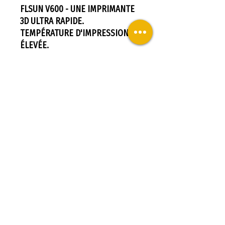
FLSUN V600 - UNE IMPRIMANTE
3D ULTRA RAPIDE.
TEMPÉRATURE D'IMPRESSION
ÉLEVÉE.
La V400 de Flsun est doté d'un
heatbreak bi-métallique
permettant d'imprimer des
matières jusqu'à 300°C !
FLSUN V600 - UNE IMPRIMANTE
3D ULTRA RAPIDE
STRUCTURE LINÉAIRE DOUBLE
.
L'
imprimante 3D FLSUN V600
dispose d'une structure linéaire
double qui garantit une
impression ultra-rapide. Grâce à
ses guidages linéaires de haute
qualité, elle offre une stabilité