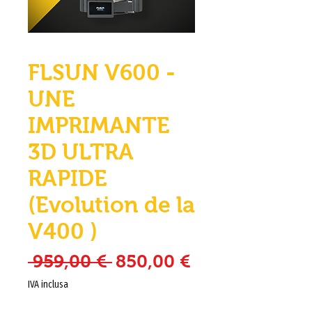
FLSUN V600 -
UNE
IMPRIMANTE
3D ULTRA
RAPIDE
(Evolution de la
V400 )
Prezzo regolare
Prezzo sconta
 959,00 € 
850,00 €
IVA inclusa