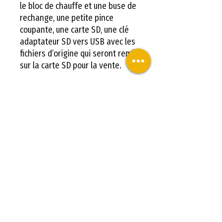
le bloc de chauffe et une buse de
rechange, une petite pince
coupante, une carte SD, une clé
adaptateur SD vers USB avec les
fichiers d’origine qui seront remis
sur la carte SD pour la vente.
La machine a été achetée neuve
en Aout 2022 et a effectuée une
trentaine d’heures d’impression.
L’imprimante sera vendue et
expédiée démontée et dans son
carton d’origine avec le manuel
d’instruction pour le montage.
Prix de vente : 300 euros