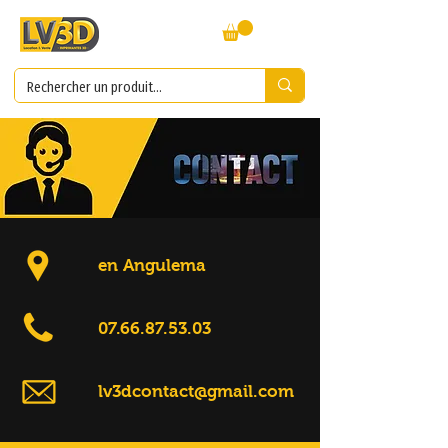
en Angulema
07.66.87.53.03
lv3dcontact@gmail.com