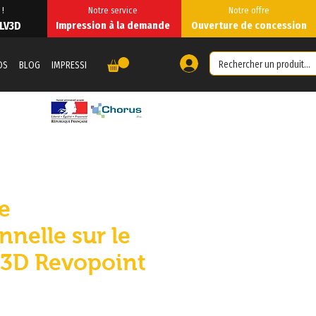
 !
Notre service
Notre offre
 LV3D
Impression à la demande
Ouverture de concession
OS
BLOG
IMPRESSION 3D À LA DEMANDE
IMPRESSION À LA DEMANDE
Foru
e
nnelle sur le
 3D Revopoint