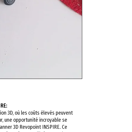
la création ou la
un scanner 3D vo
objets avec une p
Pour vous accom
formation au sca
apprendre à maîtr
pointe. Offrez-vou
processus de conc
reproduction.
Avec un scanner 3
travail, gagnez en
modèles numériq
pour investir dan
votre productivité
IRE:
on 3D, où les coûts élevés peuvent
r, une opportunité incroyable se
canner 3D Revopoint INSPIRE. Ce