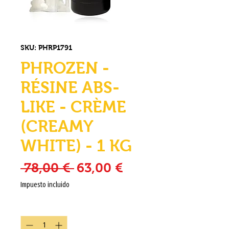
SKU: PHRP1791
PHROZEN -
RÉSINE ABS-
LIKE - CRÈME
(CREAMY
WHITE) - 1 KG
Precio
Precio de oferta
 78,00 € 
63,00 €
Impuesto incluido
Cantidad
*