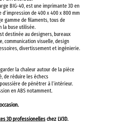
arge BIG-40, est une imprimante 3D en
Nombre de tête
me d’impression de 400 x 400 x 800 mm
ge gamme de filaments, tous de
 la buse utilisée.
Livraison
st destinée au designers, bureaux
e, communication visuelle, design
cessoires, divertissement et ingénierie.
Dimensions de
l’imprimante / 
arder la chaleur autour de la pièce
é, de réduire les échecs
oussière de pénétrer à l’intérieur.
ression en ABS notamment.
occasion.
es 3D professionelles
chez LV3D.