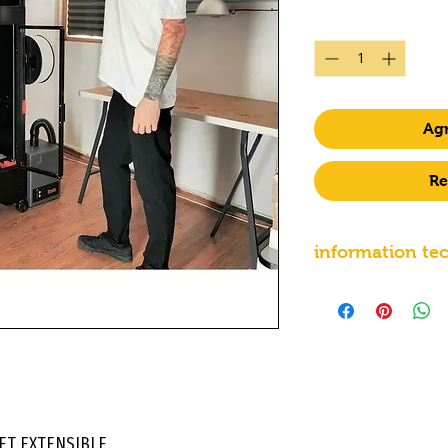
Cantidad
*
Agr
Re
information te
Technologie
d’impression
Volume
d’impression
ET EXTENSIBLE.