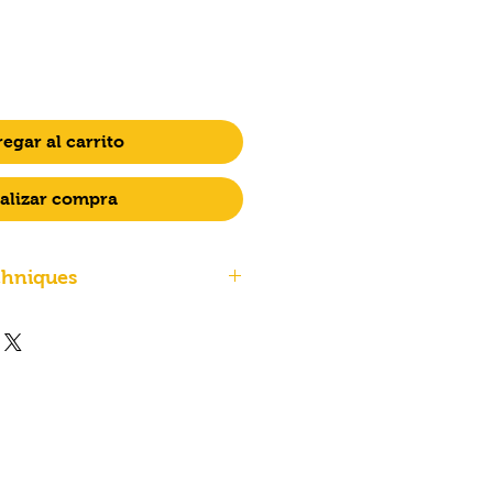
egar al carrito
alizar compra
chniques
FFF (Filament
Filament
Fabrication)
40 L x 40 l x 80 H
cm