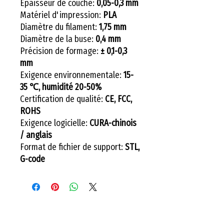
Épaisseur de couche:
0,05-0,3 mm
Matériel d'impression:
PLA
Diamètre du filament:
1,75 mm
Diamètre de la buse:
0,4 mm
Précision de formage:
± 0,1-0,3
mm
Exigence environnementale:
15-
35 ℃, humidité 20-50%
Certification de qualité:
CE, FCC,
ROHS
Exigence logicielle:
CURA-chinois
/ anglais
Format de fichier de support:
STL,
G-code