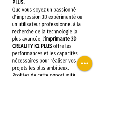
PLUS.
Que vous soyez un passionné
d'impression 3D expérimenté ou
un utilisateur professionnel à la
recherche de la technologie la
plus avancée, l'
imprimante 3D
CREALITY K2 PLUS
offre les
performances et les capacités
nécessaires pour réaliser vos
projets les plus ambitieux.
Profitez de cette opportunité
pour vous catapulter dans la
prochaine ère de la technologie
de fabrication. Achetez dès
maintenant et donnez vie à vos
idées créatives avec l'
imprimante
3D CREALITY K2 PLUS
.
Transformez vos concepts en
réalités et repoussez les limites