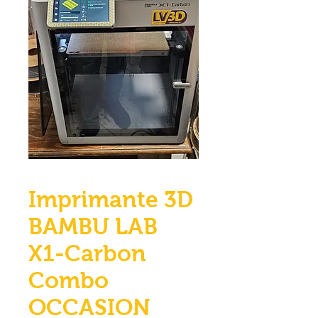
Imprimante 3D
BAMBU LAB
X1-Carbon
Combo
OCCASION