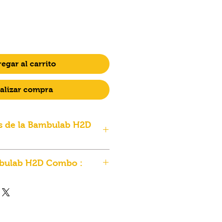
egar al carrito
alizar compra
es de la Bambulab H2D
du produit
bulab H2D Combo :
multi-matériaux à double
imprimante Bambulab H2D
et de découpe 10 W/40 W en
formation exclusive Bambu