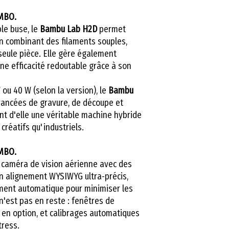
Volume d'imp
Vous avez choisi 
Calibrage du 
mais vous ne sav
MBO.
résolution de 
le buse, le
Bambu Lab H2D
permet
tout son potentie
n combinant des filaments souples,
Extrudeuse se
la solution parfai
seule pièce. Elle gère également
Buse à 350 °C
Rejoignez notre
f
une efficacité redoutable grâce à son
actif à 65 °C
spécialement conç
la
Bambulab H2D
ou 40 W (selon la version), le
Bambu
complet vous guid
vancées de gravure, de découpe et
logiciel, afin d’o
nt d'elle une véritable machine hybride
garantir des résu
créatifs qu'industriels.
chaque impressio
MBO.
configurer votre
 caméra de vision aérienne avec des
optimale et à util
un alignement WYSIWYG ultra-précis,
fonctionnalités 
ment automatique pour minimiser les
impressions d’un
n'est pas en reste : fenêtres de
Avec l’accompag
ir en option, et calibrages automatiques
experts, vous obt
tress.