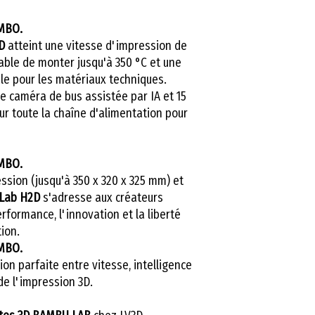
nécessaires pour 
MBO.
soient simples o
D
atteint une vitesse d'impression de
Et ce n'est pas tou
ble de monter jusqu'à 350 °C et une
formation, vous r
le pour les matériaux techniques.
pratiques pour ex
ne caméra de bus assistée par IA et 15
Bambulab H2D 
ur toute la chaîne d'alimentation pour
impressions solid
premier jour.
Ne perdez plus d
MBO.
sion (jusqu'à 350 x 320 x 325 mm) et
maintenant
pour 
Lab H2D
s'adresse aux créateurs
et perfectionnez
rformance, l'innovation et la liberté
impression 3D av
tion.
Réservez votre pl
MBO.
à vos créations av
sion parfaite entre vitesse, intelligence
e l'impression 3D.