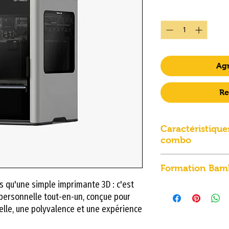
Cantidad
*
Agr
Re
Caractéristiqu
combo
Caractéristiques 
Formation Bam
Impression 3D 
s qu'une simple imprimante 3D : c'est
buse
Maîtrisez votre 
personnelle tout-en-un, conçue pour
Module laser 
Combo avec une 
elle, une polyvalence et une expérience
option
Studio !