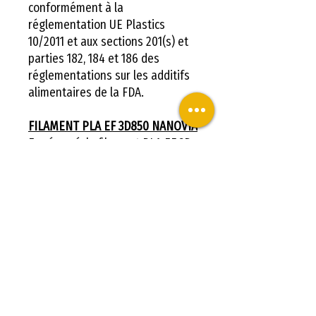
conformément à la
réglementation UE Plastics
10/2011 et aux sections 201(s) et
parties 182, 184 et 186 des
réglementations sur les additifs
alimentaires de la FDA.
FILAMENT PLA EF 3D850 NANOVIA
En résumé, le filament PLA EF 3D
850 NANOVIA est un produit
fiable, sécurisé et certifié pour les
industriels qui souhaitent
imprimer des objets en 3D de
manière fiable et rapide.
Avantages
-Facile a imprimer
Stockage