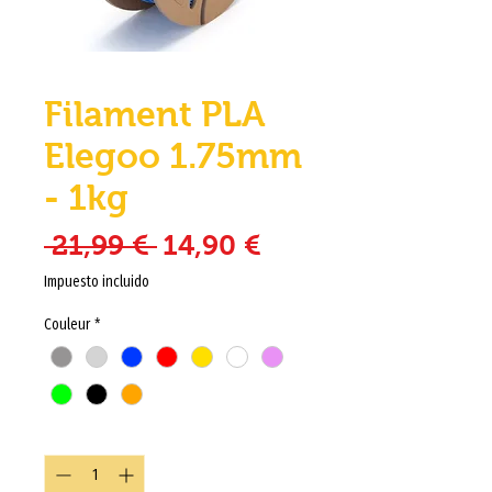
Filament PLA
Elegoo 1.75mm
- 1kg
Precio
Precio de oferta
 21,99 € 
14,90 €
Impuesto incluido
Couleur
*
Cantidad
*