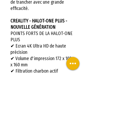
de trancher avec une grande
efficacité.
CREALITY - HALOT-ONE PLUS -
NOUVELLE GÉNÉRATION
POINTS FORTS DE LA HALOT-ONE
PLUS
✔ Ecran 4K Ultra HD de haute
précision
✔ Volume d'impression 172 x 102
x 160 mm
✔ Filtration charbon actif
✔ Carte mère puissante et
silencieuse
✔ Contrôle à distance via
Creality Cloud
CREALITY - HALOT-ONE PLUS -
NOUVELLE GÉNÉRATION