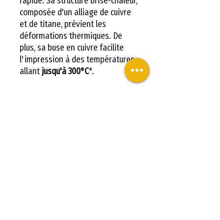
rapide. Sa structure brise-chaleur,
composée d'un alliage de cuivre
et de titane, prévient les
déformations thermiques. De
plus, sa buse en cuivre facilite
l'impression à des températures
allant
jusqu'à 300°C
*.
CREALITY ENDER-3 V3 KE.
La tête d'impression est dotée
d'un ventilateur de
refroidissement sur chacun de
ses côtés. En travaillant de
concert, ils assurent un
refroidissement rapide et
homogène de la partie
récemment imprimée.
CREALITY ENDER-3 V3 KE.
L'Ender-3 V3 KE est compatible