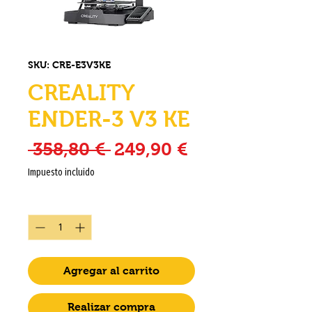
SKU: CRE-E3V3KE
CREALITY
ENDER-3 V3 KE
Precio
Precio de ofer
 358,80 € 
249,90 €
Impuesto incluido
Cantidad
*
Agregar al carrito
Realizar compra